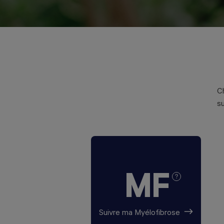
C
su
MF
Suivre ma Myélofibrose