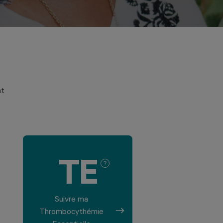
nt
TE
Suivre ma
Thrombocythémie